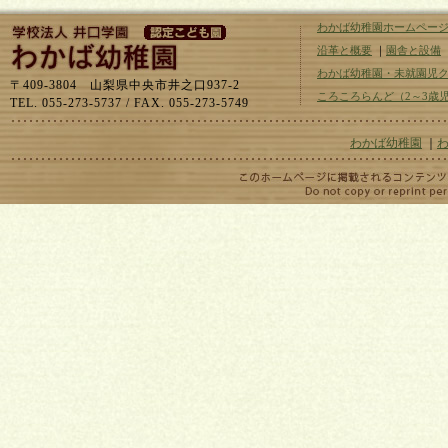
わかば幼稚園ホームペー
沿革と概要
｜
園舎と設備
わかば幼稚園・未就園児
〒409-3804 山梨県中央市井之口937-2
ころころらんど（2～3歳
TEL. 055-273-5737 / FAX. 055-273-5749
わかば幼稚園
｜