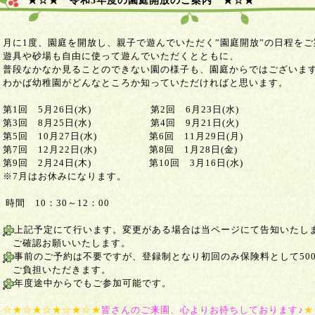
★☆★ 令和3年度の園庭開放のご案内 ★☆★
月に1度、園庭を開放し、親子で遊んでいただく”園庭開放”の日程を
遊具や砂場も自由に使って遊んでいただくとともに、
普段なかなか見ることのできない園の様子も、園庭からではございま
わかば幼稚園がどんなところか知っていただければと思います。
第1回 5月26日(水) 第2回 6月23日(水)
第3回 8月25日(水) 第4回 9月21日(火)
第5回 10月27日(水) 第6回 11月29日(月)
第7回 12月22日(水) 第8回 1月28日(金)
第9回 2月24日(木) 第10回 3月16日(水)
※7月はお休みになります。
時間 10：30～12：00
上記予定にて行います。変更がある場合は当ページにて告知いたし
ご確認お願いいたします。
事前のご予約は不要ですが、登録制となり初回のみ保険料として50
ご負担いただきます。
年度途中からでもご参加可能です。
☆★☆★☆★☆★☆★
皆さんのご来園、心よりお待ちしております♪
★