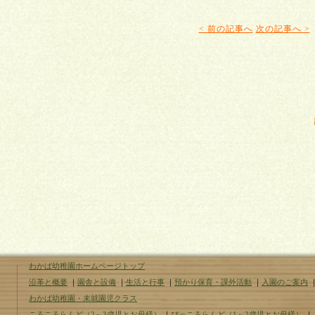
< 前の記事へ
次の記事へ >
わかば幼稚園ホームページトップ
沿革と概要
｜
園舎と設備
｜
生活と行事
｜
預かり保育・課外活動
｜
入園のご案内
わかば幼稚園・未就園児クラス
ころころらんど（2～3歳児とお母様）
｜
ぴっころらんど（1～2歳児とお母様）
｜