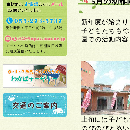
5月の幼稚
新年度が始まり
受付時間：平日午前9時～午後5時
子どもたちも徐
園での活動内容
メールへの返信は、翌開園日以降
に順次返信いたします。
上旬には子ども
のびのびと泳い