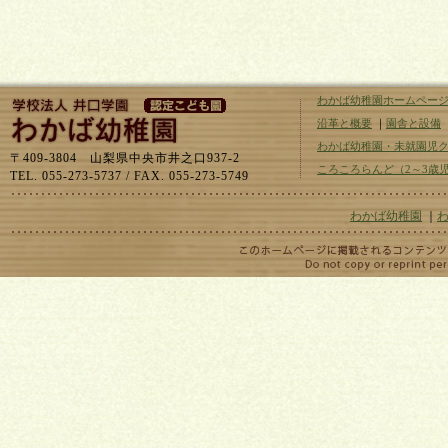
わかば幼稚園ホームペー
沿革と概要
｜
園舎と設備
わかば幼稚園・未就園児
〒409-3804 山梨県中央市井之口937-2
ころころらんど（2～3歳
TEL. 055-273-5737 / FAX. 055-273-5749
わかば幼稚園
｜