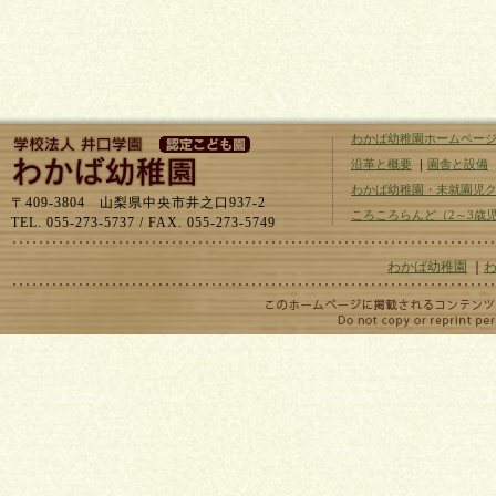
わかば幼稚園ホームペー
沿革と概要
｜
園舎と設備
わかば幼稚園・未就園児
〒409-3804 山梨県中央市井之口937-2
ころころらんど（2～3歳
TEL. 055-273-5737 / FAX. 055-273-5749
わかば幼稚園
｜