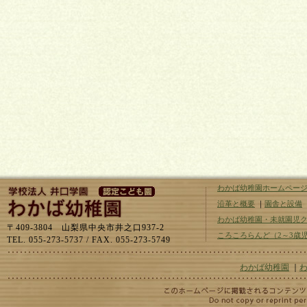
わかば幼稚園ホームペー
沿革と概要
｜
園舎と設備
わかば幼稚園・未就園児
〒409-3804 山梨県中央市井之口937-2
ころころらんど（2～3歳
TEL. 055-273-5737 / FAX. 055-273-5749
わかば幼稚園
｜