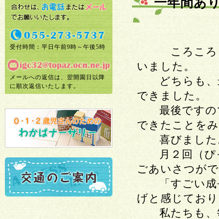
一年間あ
受付時間：平日午前9時～午後5時
ころころらん
いました。
メールへの返信は、翌開園日以降
どちらも、最
に順次返信いたします。
できました。
最後ですので
できたことをみ
喜びました。
月２回（ぴっ
ごあいさつがで
「すごい成長
げと感じており
私たちも、毎