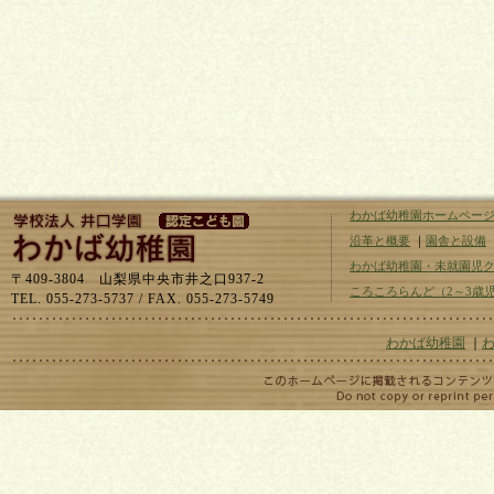
わかば幼稚園ホームペー
沿革と概要
｜
園舎と設備
わかば幼稚園・未就園児
〒409-3804 山梨県中央市井之口937-2
ころころらんど（2～3歳
TEL. 055-273-5737 / FAX. 055-273-5749
わかば幼稚園
｜