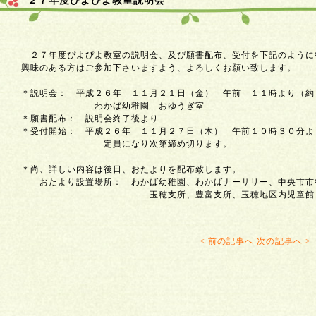
２７年度ぴよぴよ教室説明会
２７年度ぴよぴよ教室の説明会、及び願書配布、受付を下記のように
興味のある方はご参加下さいますよう、よろしくお願い致します。
＊説明会： 平成２６年 １１月２１日（金） 午前 １１時より（約
わかば幼稚園 おゆうぎ室
＊願書配布： 説明会終了後より
＊受付開始： 平成２６年 １１月２７日（木） 午前１０時３０分よ
定員になり次第締め切ります。
＊尚、詳しい内容は後日、おたよりを配布致します。
おたより設置場所： わかば幼稚園、わかばナーサリー、中央市市
玉穂支所、豊富支所、玉穂地区内児童館
< 前の記事へ
次の記事へ >