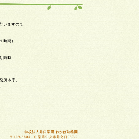
行いますので
１時間）
り随時
役所本庁、
、
学校法人井口学園 わかば幼稚園
〒409-3804 山梨県中央市井之口937-2