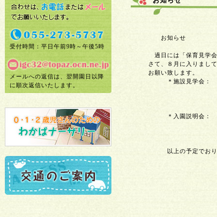
お知らせ
お知らせ
受付時間：平日午前9時～午後5時
過日には「保育見学会」
さて、８月に入りまして下
お願い致します。
メールへの返信は、翌開園日以降
＊施設見学会： Ｈ２
に順次返信いたします。
午前１０時より
要予
＊入園説明会： 平成
午前１
予約
以上の予定でおります。