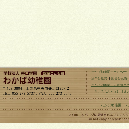
わかば幼稚園ホームペー
沿革と概要
｜
園舎と設備
わかば幼稚園・未就園児
〒409-3804 山梨県中央市井之口937-2
ころころらんど（2～3歳
TEL. 055-273-5737 / FAX. 055-273-5749
わかば幼稚園
｜