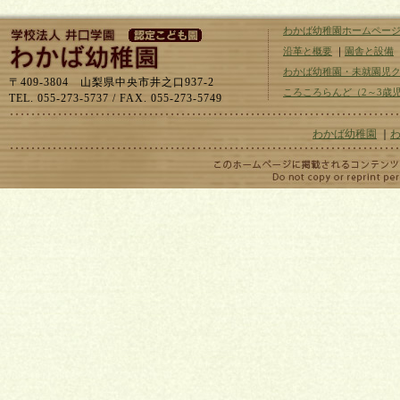
わかば幼稚園ホームペー
沿革と概要
｜
園舎と設備
わかば幼稚園・未就園児
〒409-3804 山梨県中央市井之口937-2
ころころらんど（2～3歳
TEL. 055-273-5737 / FAX. 055-273-5749
わかば幼稚園
｜