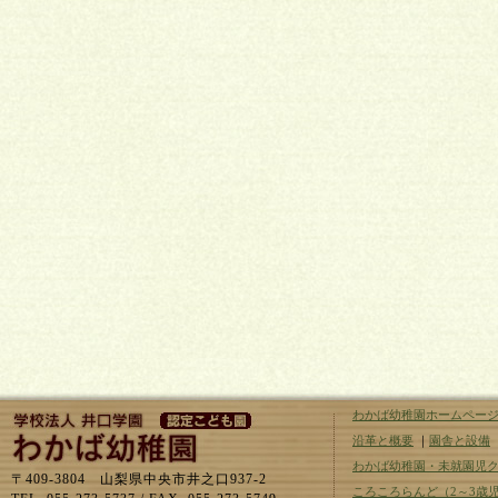
わかば幼稚園ホームペー
沿革と概要
｜
園舎と設備
わかば幼稚園・未就園児
〒409-3804 山梨県中央市井之口937-2
ころころらんど（2～3歳