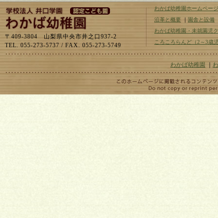
わかば幼稚園ホームペー
沿革と概要
｜
園舎と設備
わかば幼稚園・未就園児
〒409-3804 山梨県中央市井之口937-2
ころころらんど（2～3歳
TEL. 055-273-5737 / FAX. 055-273-5749
わかば幼稚園
｜