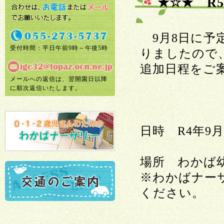
★☆★ R
9月8日に予
受付時間：平日午前9時～午後5時
りましたので
追加日程をご
メールへの返信は、翌開園日以降
に順次返信いたします。
日時 R4年9月
場所 わかば
※わかばナー
ください。