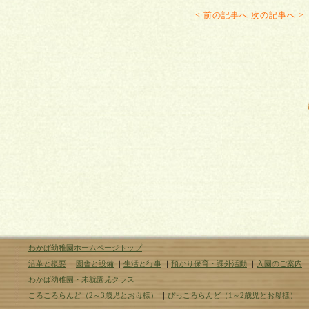
< 前の記事へ
次の記事へ >
わかば幼稚園ホームページトップ
沿革と概要
｜
園舎と設備
｜
生活と行事
｜
預かり保育・課外活動
｜
入園のご案内
わかば幼稚園・未就園児クラス
ころころらんど（2～3歳児とお母様）
｜
ぴっころらんど（1～2歳児とお母様）
｜