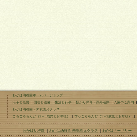
わかば幼稚園ホームページトップ
沿革と概要
｜
園舎と設備
｜
生活と行事
｜
預かり保育・課外活動
｜
入園のご案内
わかば幼稚園・未就園児クラス
ころころらんど（2～3歳児とお母様）
｜
ぴっころらんど（1～2歳児とお母様）
｜
わかば幼稚園
｜
わかば幼稚園 未就園児クラス
｜
わかばナーサリー