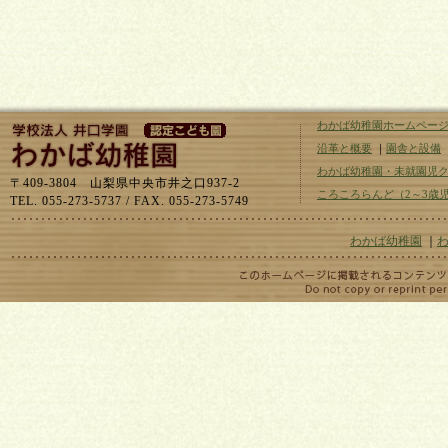
わかば幼稚園ホームペー
沿革と概要
｜
園舎と設備
わかば幼稚園・未就園児
〒409-3804 山梨県中央市井之口937-2
ころころらんど（2～3歳
TEL. 055-273-5737 / FAX. 055-273-5749
わかば幼稚園
｜