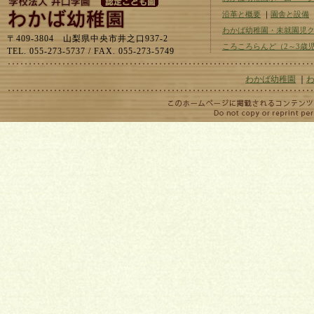
沿革と概要
｜
園舎と設備
わかば幼稚園・未就園児
〒409-3804 山梨県中央市井之口937-2
ころころらんど（2～3歳
TEL. 055-273-5737 / FAX. 055-273-5749
わかば幼稚園
｜