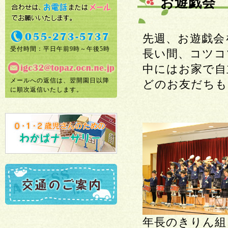
お遊戯会
先週、お遊戯会
受付時間：平日午前9時～午後5時
長い間、コツコ
中にはお家で自
メールへの返信は、翌開園日以降
どのお友だちも
に順次返信いたします。
年長のきりん組