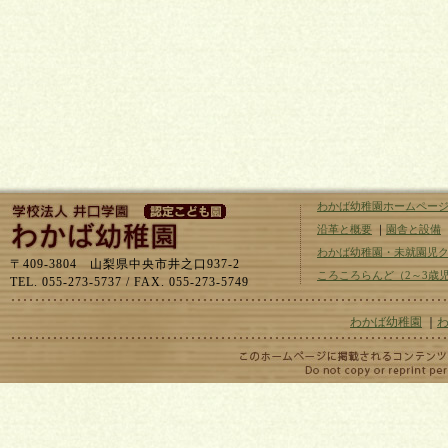
わかば幼稚園ホームペー
沿革と概要
｜
園舎と設備
わかば幼稚園・未就園児
〒409-3804 山梨県中央市井之口937-2
ころころらんど（2～3歳
TEL. 055-273-5737 / FAX. 055-273-5749
わかば幼稚園
｜