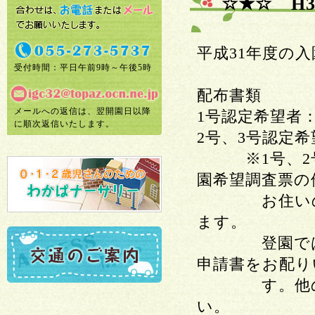
☆★☆ H
平成31年度の
受付時間：平日午前9時～午後5時
配布書類
メールへの返信は、翌開園日以降
1号認定希望者
に順次返信いたします。
2号、3号認定
※1号、2号
園希望調査票の
お住いの市町
ます。
登園では今回
申請書をお配り
す。他の認定
い。