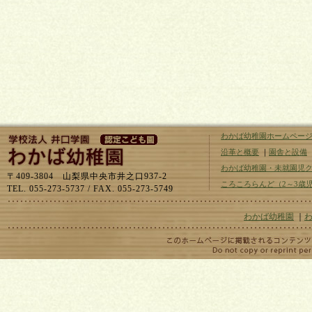
わかば幼稚園ホームペー
沿革と概要
｜
園舎と設備
わかば幼稚園・未就園児
〒409-3804 山梨県中央市井之口937-2
ころころらんど（2～3歳
TEL. 055-273-5737 / FAX. 055-273-5749
わかば幼稚園
｜