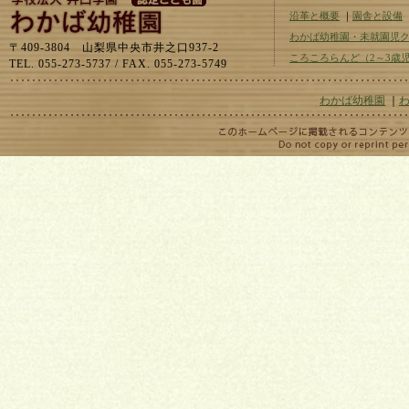
沿革と概要
｜
園舎と設備
わかば幼稚園・未就園児
〒409-3804 山梨県中央市井之口937-2
ころころらんど（2～3歳
TEL. 055-273-5737 / FAX. 055-273-5749
わかば幼稚園
｜