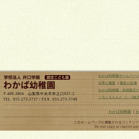
わかば幼稚園ホームペー
沿革と概要
｜
園舎と設備
わかば幼稚園・未就園児
〒409-3804 山梨県中央市井之口937-2
ころころらんど（2～3歳
TEL. 055-273-5737 / FAX. 055-273-5749
わかば幼稚園
｜