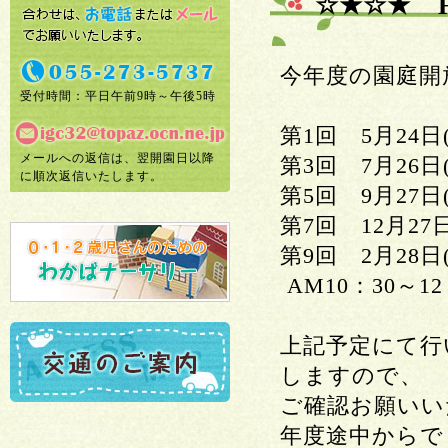
☆★☆★ 
今年度の園庭開
受付時間：平日午前9時～午後5時
第1回 5月2
メールへの返信は、翌開園日以降
第3回 7月2
に順次返信いたします。
第5回 9月
第7回 12
第9回 2月28
AM10：30～12
上記予定にて行
しますので、
ご確認お願いい
年度途中からで