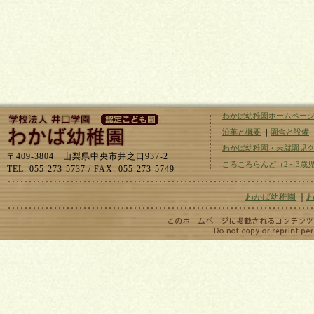
わかば幼稚園ホームペー
沿革と概要
｜
園舎と設備
わかば幼稚園・未就園児
〒409-3804 山梨県中央市井之口937-2
ころころらんど（2～3歳
TEL. 055-273-5737 / FAX. 055-273-5749
わかば幼稚園
｜