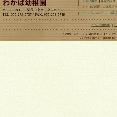
沿革と概要
｜
園舎と設備
わかば幼稚園・未就園児
〒409-3804 山梨県中央市井之口937-2
ころころらんど（2～3歳
TEL. 055-273-5737 / FAX. 055-273-5749
わかば幼稚園
｜