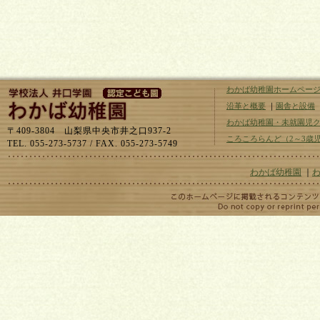
わかば幼稚園ホームペー
沿革と概要
｜
園舎と設備
わかば幼稚園・未就園児
〒409-3804 山梨県中央市井之口937-2
ころころらんど（2～3歳
TEL. 055-273-5737 / FAX. 055-273-5749
わかば幼稚園
｜