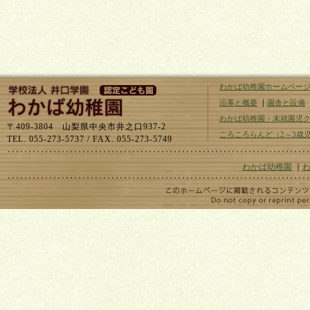
わかば幼稚園ホームペー
沿革と概要
｜
園舎と設備
わかば幼稚園・未就園児
〒409-3804 山梨県中央市井之口937-2
ころころらんど（2～3歳
TEL. 055-273-5737 / FAX. 055-273-5749
わかば幼稚園
｜