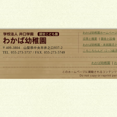
わかば幼稚園ホームペー
沿革と概要
｜
園舎と設備
わかば幼稚園・未就園児
〒409-3804 山梨県中央市井之口937-2
ころころらんど（2～3歳
TEL. 055-273-5737 / FAX. 055-273-5749
わかば幼稚園
｜