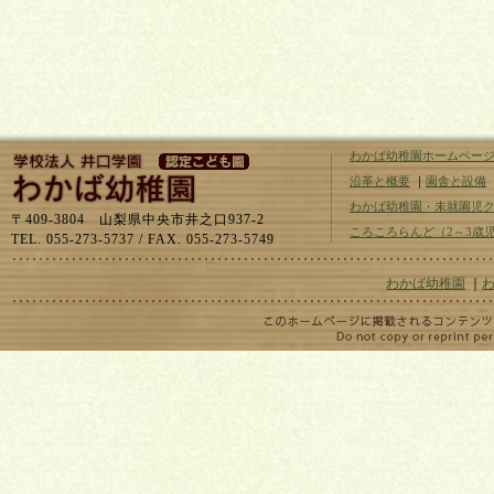
わかば幼稚園ホームペー
沿革と概要
｜
園舎と設備
わかば幼稚園・未就園児
〒409-3804 山梨県中央市井之口937-2
ころころらんど（2～3歳
TEL. 055-273-5737 / FAX. 055-273-5749
わかば幼稚園
｜