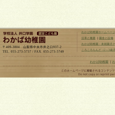
わかば幼稚園ホームペー
沿革と概要
｜
園舎と設備
わかば幼稚園・未就園児
〒409-3804 山梨県中央市井之口937-2
ころころらんど（2～3歳
TEL. 055-273-5737 / FAX. 055-273-5749
わかば幼稚園
｜